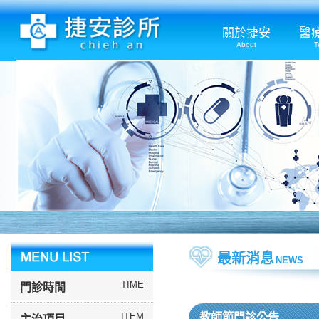
關於捷安
醫
About
T
最新消息
NEWS
TIME
門診時間
ITEM
教師節門診公告